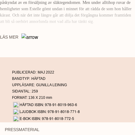
påskyndat av en försäljning av släktegendomen. Men under alltihop ruvar de
hemligheter som Estelle gömt undan i minnet för att rädda de som hon håller
kärast. Och när det inte längre går att dölja det förgångna kommer framtiden
att bli så oerhört annorlunda mot vad alla har tänkt sig.
Arvegodset
är den första boken om människorna på Talludden. Eva
LÄS MER
Swedenmark och Annica Wennström har tidigare bl a skrivit bokserien om
familjen kring La Stella.
PUBLICERAD:
MAJ 2022
BANDTYP:
HÄFTAD
UPPLÄSARE:
GUNILLA LEINING
SIDANTAL:
259
FORMAT: 136 X 210 mm
HÄFTAD ISBN: 978-91-8019-963-6
LJUDBOK ISBN: 978-91-8018-771-8
E-BOK ISBN: 978-91-8018-772-5
PRESSMATERIAL