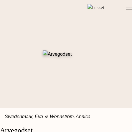
Skip
to
content
Swedenmark, Eva
&
Wennström, Annica
Arvegodset