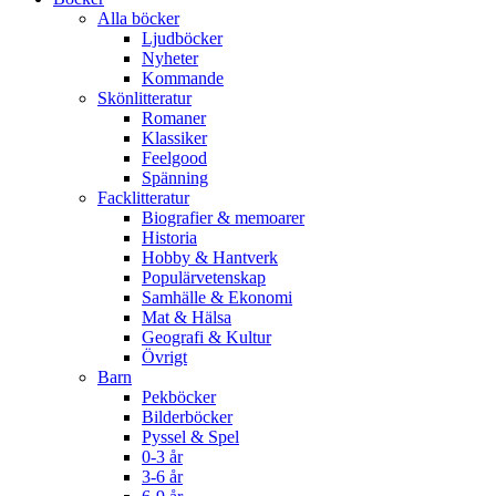
Alla böcker
Ljudböcker
Nyheter
Kommande
Skönlitteratur
Romaner
Klassiker
Feelgood
Spänning
Facklitteratur
Biografier & memoarer
Historia
Hobby & Hantverk
Populärvetenskap
Samhälle & Ekonomi
Mat & Hälsa
Geografi & Kultur
Övrigt
Barn
Pekböcker
Bilderböcker
Pyssel & Spel
0-3 år
3-6 år