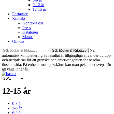
6-9 år
9-12 år
12-15 år
Författare
Kontakt
Kontakta oss
Press
Kataloger
Manus
Om oss
Sök
När
böcker
automatisk komplettering av resultat är tillgängliga använder du upp-
&
och nedpilarna för att granska och enter-tangenten för besöka
författare
önskad sida. På enheter med pekskärm kan man peka eller svepa för
efter:
att välja innehåll.
12-15 år
0-3 år
3-6 år
6-9 år