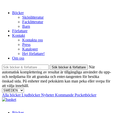
Skip
to
Böcker
content
Skönlitteratur
Facklitteratur
Barn
Författare
Kontakt
Kontakta oss
Press
Kataloger
Hej författare!
Om oss
Sök
När
böcker
automatisk komplettering av resultat är tillgängliga använder du upp-
&
och nedpilarna för att granska och enter-tangenten för besöka
författare
önskad sida. På enheter med pekskärm kan man peka eller svepa för
efter:
att välja innehåll.
Alla böcker
Ljudböcker
Nyheter
Kommande
Pocketböcker
Böcker