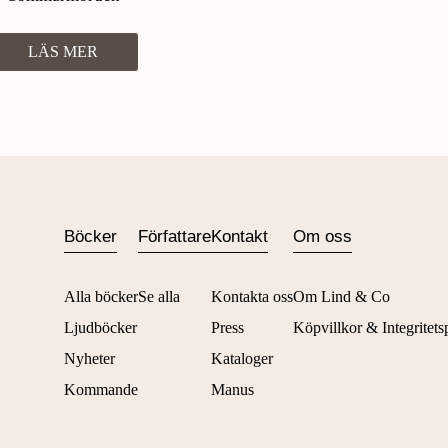
LÄS MER
Böcker
Författare
Kontakt
Om oss
Alla böcker
Se alla
Kontakta oss
Om Lind & Co
Ljudböcker
Press
Köpvillkor & Integritets
Nyheter
Kataloger
Kommande
Manus