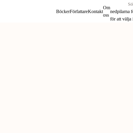
Sök
Om
böcker
Böcker
Författare
Kontakt
nedpilarna 
oss
&
för att välja
författare
Skip
efter:
to
content