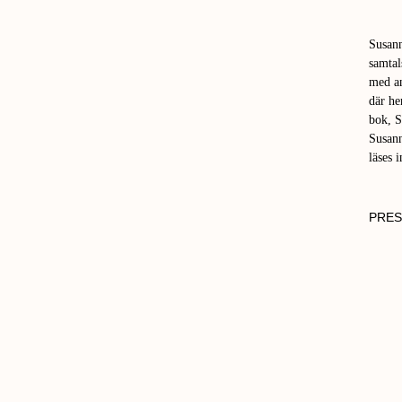
Susann
samtal
med an
där he
bok, 
Susann
läses 
PRES
FOTO:
PRIVAT