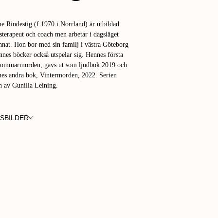
e Rindestig (f.1970 i Norrland) är utbildad
sterapeut och coach men arbetar i dagsläget
nat. Hon bor med sin familj i västra Göteborg
nnes böcker också utspelar sig. Hennes första
Sommarmorden, gavs ut som ljudbok 2019 och
es andra bok, Vintermorden, 2022. Serien
in av Gunilla Leining.
SBILDER