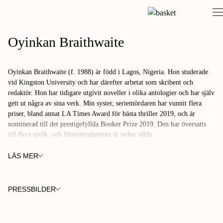
Skip
to
content
Oyinkan Braithwaite
Oyinkan Braithwaite (f. 1988) är född i Lagos, Nigeria. Hon studerade
vid Kingston University och har därefter arbetat som skribent och
redaktör. Hon har tidigare utgivit noveller i olika antologier och har själv
gett ut några av sina verk. Min syster, seriemördaren har vunnit flera
priser, bland annat LA Times Award för bästa thriller 2019, och är
nominerad till det prestigefyllda Booker Prize 2019. Den har översatts
till flera språk, och filmrättigheterna är redan sålda.
LÄS MER
PRESSBILDER