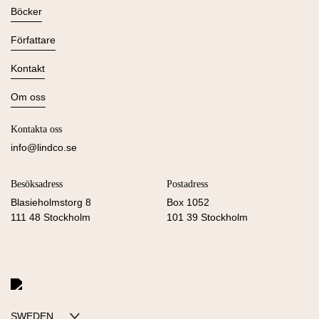
Böcker
Alla böcker
Författare
Ljudböcker
Se alla
Kontakt
Nyheter
Kommande
Kontakta oss
Om oss
Press
Om Lind & Co
Kataloger
Kontakta oss
Köpvillkor & Integritetspolicy
Manus
info@lindco.se
Besöksadress
Postadress
Blasieholmstorg 8
Box 1052
111 48 Stockholm
101 39 Stockholm