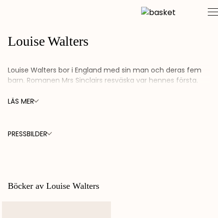
Skip
to
content
Louise Walters
Louise Walters bor i England med sin man och deras fem
barn. Romanen Mrs Sinclairs resväska var hennes första.
LÄS MER
PRESSBILDER
FOTO:
IAN WALTERS
Böcker av Louise Walters