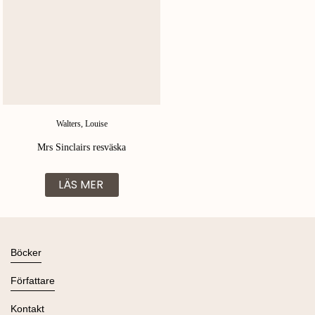
Walters, Louise
Mrs Sinclairs resväska
LÄS MER
Böcker
Alla böcker
Författare
Ljudböcker
Se alla
Kontakt
Nyheter