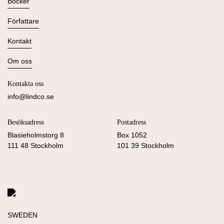
Böcker
Alla böcker
Författare
Ljudböcker
Se alla
Kontakt
Nyheter
Kommande
Kontakta oss
Om oss
Press
Om Lind & Co
Kataloger
Kontakta oss
Köpvillkor & Integritetspolicy
Manus
info@lindco.se
Besöksadress
Postadress
Blasieholmstorg 8
Box 1052
111 48 Stockholm
101 39 Stockholm