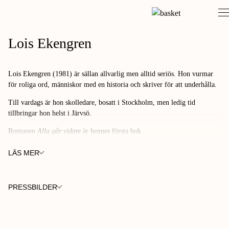
Skip
to
content
Lois Ekengren
Lois Ekengren (1981) är sällan allvarlig men alltid seriös. Hon vurmar
för roliga ord, människor med en historia och skriver för att underhålla.
Till vardags är hon skolledare, bosatt i Stockholm, men ledig tid
tillbringar hon helst i Järvsö.
Romanen
Alla går vidare
är hennes första bok.
LÄS MER
PRESSBILDER
FOTO: