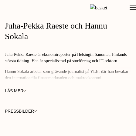
Skip
to
content
Juha-Pekka Raeste och Hannu
Sokala
Juha-Pekka Raeste är ekonomireporter på Helsingin Sanomat, Finlands
största tidning. Han är specialiserad på storföretag och IT-sektorn.
Hannu Sokala arbetar som grävande journalist på YLE, där han bevakar
den internationella finansmarknaden och makroekonomi.
LÄS MER
PRESSBILDER
FOTO: