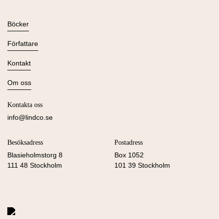
JONNE RÄSÄNÄN
Böcker
Alla böcker
Författare
Ljudböcker
Se alla
Kontakt
Nyheter
Kommande
Kontakta oss
Om oss
Press
Om Lind & Co
Kataloger
Kontakta oss
Köpvillkor & Integritetspolicy
Manus
info@lindco.se
Besöksadress
Postadress
Blasieholmstorg 8
Box 1052
111 48 Stockholm
101 39 Stockholm