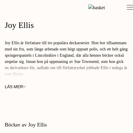
Skip
to
content
Joy Ellis
Joy Ellis är författare till tre populära deckarserier. Hon bor tillsammans
med sin fru, som länge arbetade som högt uppsatt polis, och ett helt gäng
springerspaniels i Lincolnshire i England, där alla hennes böcker också
utspelar sig. Innan hon på uppmaning av Sue Townsend, som hon gick
en skrivarkurs för, sadlade om till författaryrket jobbade Ellis i många år
som florist.
LÄS MER
Böcker av Joy Ellis