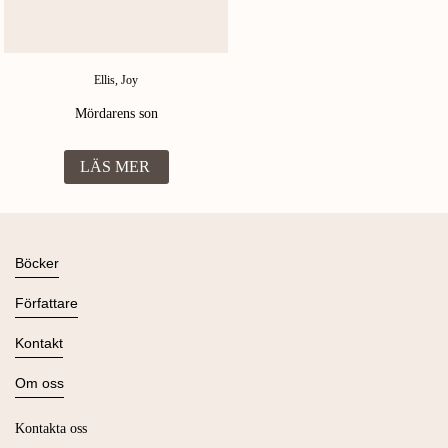
Ellis, Joy
Mördarens son
LÄS MER
Böcker
Alla böcker
Författare
Ljudböcker
Se alla
Kontakt
Nyheter
Kommande
Kontakta oss
Om oss
Press
Om Lind & Co
Kataloger
Kontakta oss
Köpvillkor & Integritetspolicy