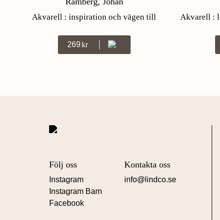
Ramberg, Johan
Akvarell : inspiration och vägen till
Akvarell : 
målarglädje
269
Kr
Följ oss
Kontakta oss
Instagram
info@lindco.se
Instagram Barn
Facebook