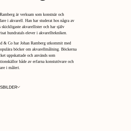
 Ramberg är verksam som konstnär och
dare i akvarell. Han har studerat hos några av
s skickligaste akvarellister och har själv
isat hundratals elever i akvarelltekniken.
nd & Co har Johan Ramberg utkommit med
populära böcker om akvarellmålning. Böckerna
ket uppskattade och används som
ationskällor både av erfarna konstutövare och
are i måleri.
SBILDER
FOTO:
TER LÖVGREN
CHRISTER LÖVGREN