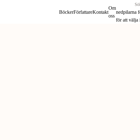
Sök
Om
böcker
Böcker
Författare
Kontakt
nedpilarna 
oss
&
för att välja
författare
Skip
efter:
to
content