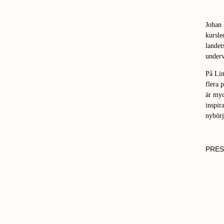
Johan
kursle
landet
underv
På Li
flera 
är myc
inspir
nybörj
PRES
FOTO:
CHRIS