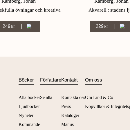
Ramberg, Johan
Ramberg, Johan
lekfulla övningar och kreativa
Akvarell : stadens l
insikter
249
Kr
229
Kr
Böcker
Författare
Kontakt
Om oss
Alla böcker
Se alla
Kontakta oss
Om Lind & Co
Ljudböcker
Press
Köpvillkor & Integritets
Nyheter
Kataloger
Kommande
Manus