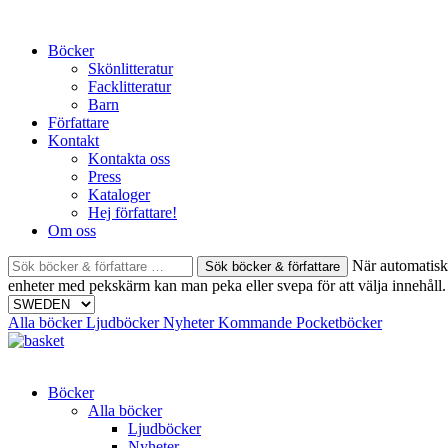
Skip
to
Böcker
content
Skönlitteratur
Facklitteratur
Barn
Författare
Kontakt
Kontakta oss
Press
Kataloger
Hej författare!
Om oss
Sök
När automatisk 
böcker
enheter med pekskärm kan man peka eller svepa för att välja innehåll.
&
författare
Alla böcker
Ljudböcker
Nyheter
Kommande
Pocketböcker
efter:
Böcker
Alla böcker
Ljudböcker
Nyheter