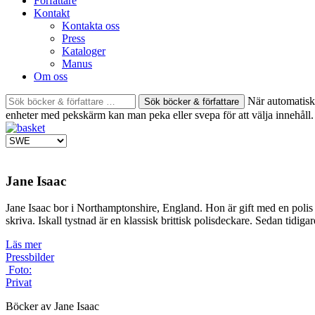
Författare
Kontakt
Kontakta oss
Press
Kataloger
Manus
Om oss
Sök
När automatisk 
böcker
enheter med pekskärm kan man peka eller svepa för att välja innehåll.
&
författare
efter:
Jane Isaac
Jane Isaac bor i Northamptonshire, England. Hon är gift med en polis oc
skriva. Iskall tystnad är en klassisk brittisk polisdeckare. Sedan tid
Läs mer
Pressbilder
Foto:
Privat
Böcker av Jane Isaac