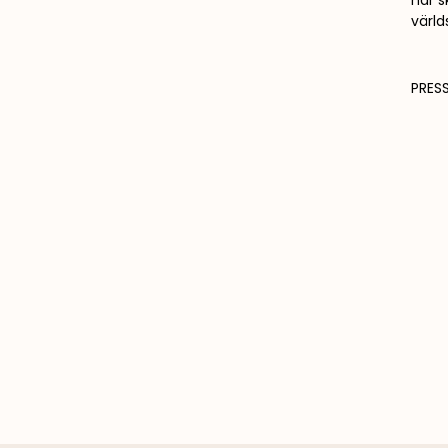
har s
värld
PRESS
FOTO:
STURL