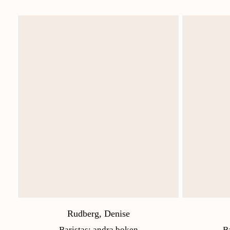
Rudberg, Denise
Baristas: andra boken
B