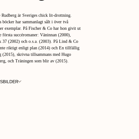
 Rudberg är Sveriges chick lit-drottning.
 böcker har sammanlagt sålt i över två
er exemplar. På Fischer & Co har hon givit ut
re första succéromaner: Väninnan (2000),
k 37 (2002) och o.s.a. (2003). På Lind & Co
Inte riktigt enligt plan (2014) och En tillfällig
g (2015), skrivna tillsammans med Hugo
rg, och Träningen som blir av (2015).
SBILDER
FOTO:
FOTO:
TOPHER HUNT
CHRISTOPHER HUNT
EVA LINDBLAD
FOTO:
TOPHER HUNT
CHRISTOPHER HUNT