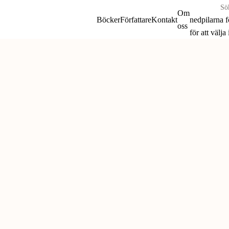
Sök
Om
böcker
Böcker
Författare
Kontakt
nedpilarna 
oss
&
för att välja
författare
Skip
efter:
to
content