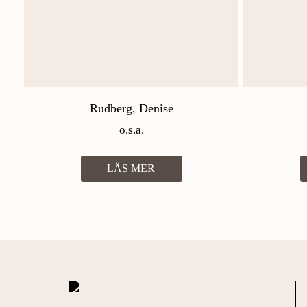
Rudberg, Denise
o.s.a.
LÄS MER