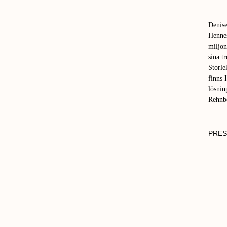
Denise
Hennes
miljon
sina t
Storle
finns 
lösnin
Rehnbe
PRES
FOTO:
CHRIS
FOTO:
CHRIS