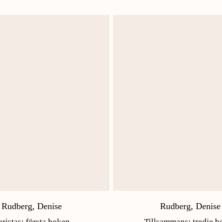
Rudberg, Denise
Rudberg, Denise
aristas: första boken
Tillsammans: tredje b