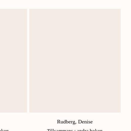
Rudberg, Denise
oken
Tillsammans : andra boken