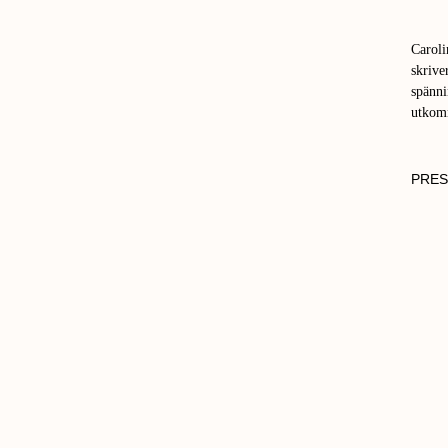
Caroli
skrive
spänni
utkom
PRES
FOTO:
CAROL