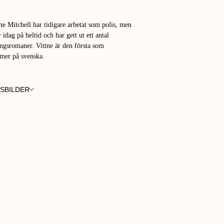
ne Mitchell har tidigare arbetat som polis, men
r idag på heltid och har gett ut ett antal
ngsromaner. Vittne är den första som
mer på svenska.
SBILDER
INE MITCHELL