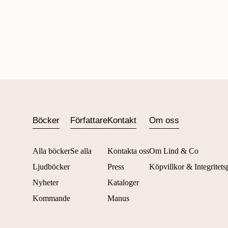
Böcker
Författare
Kontakt
Om oss
Alla böcker
Se alla
Kontakta oss
Om Lind & Co
Ljudböcker
Press
Köpvillkor & Integritets
Nyheter
Kataloger
Kommande
Manus