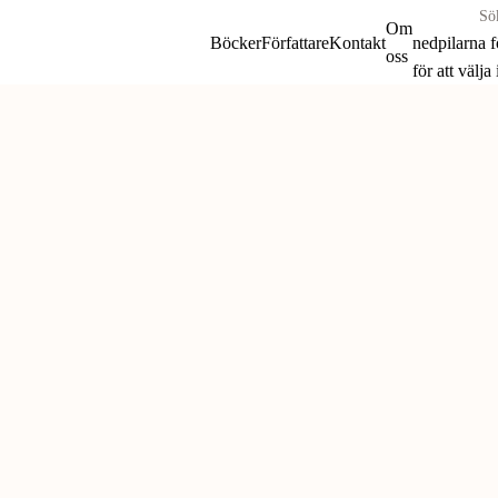
Sök
Om
böcker
Böcker
Författare
Kontakt
nedpilarna 
oss
&
för att välja
författare
Skip
efter:
to
content