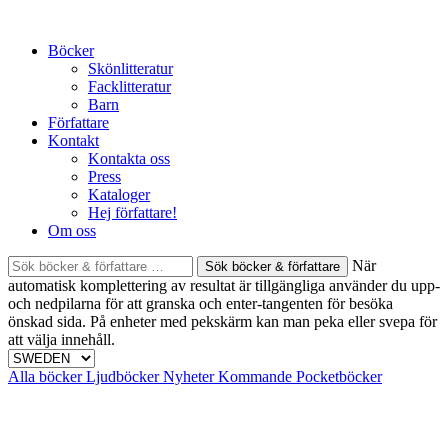
Skip
to
Böcker
content
Skönlitteratur
Facklitteratur
Barn
Författare
Kontakt
Kontakta oss
Press
Kataloger
Hej författare!
Om oss
Sök
När
böcker
automatisk komplettering av resultat är tillgängliga använder du upp-
&
och nedpilarna för att granska och enter-tangenten för besöka
författare
önskad sida. På enheter med pekskärm kan man peka eller svepa för
efter:
att välja innehåll.
Alla böcker
Ljudböcker
Nyheter
Kommande
Pocketböcker