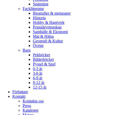
Spänning
Facklitteratur
Biografier & memoarer
Historia
Hobby & Hantverk
Populärvetenskap
Samhälle & Ekonomi
Mat & Hälsa
Geografi & Kultur
Övrigt
Barn
Pekböcker
Bilderböcker
Pyssel & Spel
0-3 år
3-6 år
6-9 år
9-12 år
12-15 år
Författare
Kontakt
Kontakta oss
Press
Kataloger
Manus