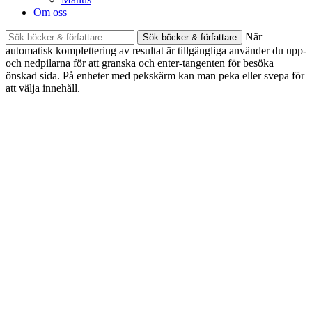
Om oss
Sök
När
böcker
automatisk komplettering av resultat är tillgängliga använder du upp-
&
och nedpilarna för att granska och enter-tangenten för besöka
författare
önskad sida. På enheter med pekskärm kan man peka eller svepa för
efter:
att välja innehåll.