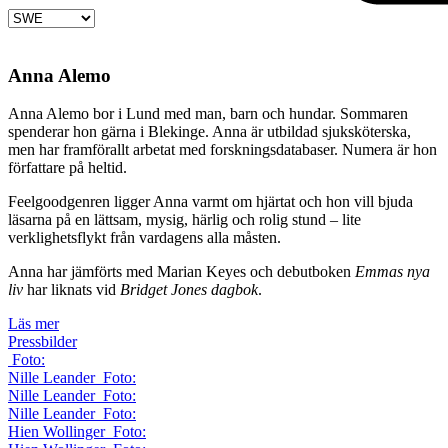
Anna Alemo
Anna Alemo bor i Lund med man, barn och hundar. Sommaren
spenderar hon gärna i Blekinge. Anna är utbildad sjuksköterska,
men har framförallt arbetat med forskningsdatabaser. Numera är hon
författare på heltid.
Feelgoodgenren ligger Anna varmt om hjärtat och hon vill bjuda
läsarna på en lättsam, mysig, härlig och rolig stund – lite
verklighetsflykt från vardagens alla måsten.
Anna har jämförts med Marian Keyes och debutboken
Emmas nya
liv
har liknats vid
Bridget Jones dagbok
.
Läs mer
Pressbilder
Foto:
Nille Leander
Foto:
Nille Leander
Foto:
Nille Leander
Foto:
Hien Wollinger
Foto: