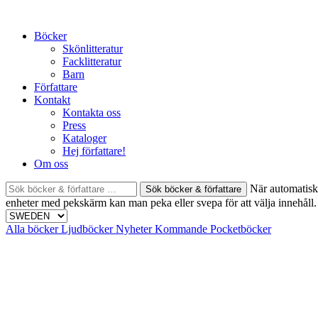
Skip
to
Böcker
content
Skönlitteratur
Facklitteratur
Barn
Författare
Kontakt
Kontakta oss
Press
Kataloger
Hej författare!
Om oss
Sök
När automatisk 
böcker
enheter med pekskärm kan man peka eller svepa för att välja innehåll.
&
författare
Alla böcker
Ljudböcker
Nyheter
Kommande
Pocketböcker
efter: