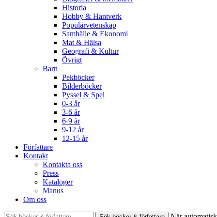
Historia
Hobby & Hantverk
Populärvetenskap
Samhälle & Ekonomi
Mat & Hälsa
Geografi & Kultur
Övrigt
Barn
Pekböcker
Bilderböcker
Pyssel & Spel
0-3 år
3-6 år
6-9 år
9-12 år
12-15 år
Författare
Kontakt
Kontakta oss
Press
Kataloger
Manus
Om oss
Sök
När automatisk 