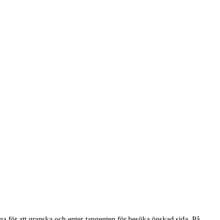
na för att granska och enter-tangenten för besöka önskad sida. På