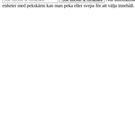
böcker
enheter med pekskärm kan man peka eller svepa för att välja innehåll.
&
författare
efter: