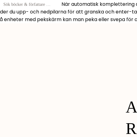
När automatisk komplettering av
r
der du upp- och nedpilarna för att granska och enter-t
På enheter med pekskärm kan man peka eller svepa för att
tare
A
R