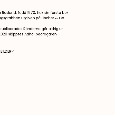
 Roslund, född 1970, fick sin första bok
ingsgrabben utgiven på Fischer & Co
publicerades Ränderna går aldrig ur
2020 släpptes Adhd-bedragaren.
BILDER
FOTO:
 PERSSON
LASSE PERSSON