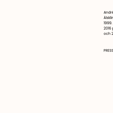
André
Älskl
1999.
2016 
och 
PRESS
FOTO:
LASSE