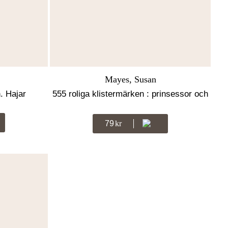
Mayes, Susan
. Hajar
555 roliga klistermärken : prinsessor och
slott
79
Kr