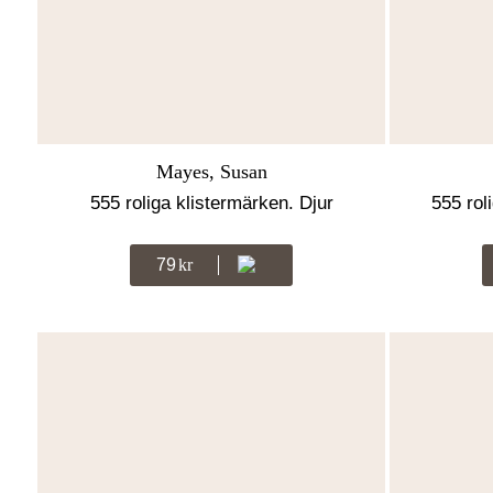
Mayes, Susan
555 roliga klistermärken. Djur
555 rol
79
Kr