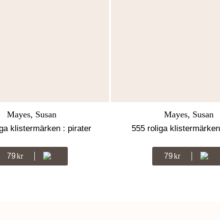
Mayes, Susan
Mayes, Susan
ga klistermärken : pirater
555 roliga klistermärken
79
Kr
79
Kr