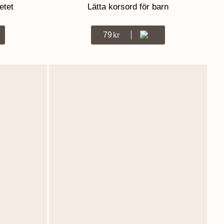
etet
Lätta korsord för barn
79
Kr