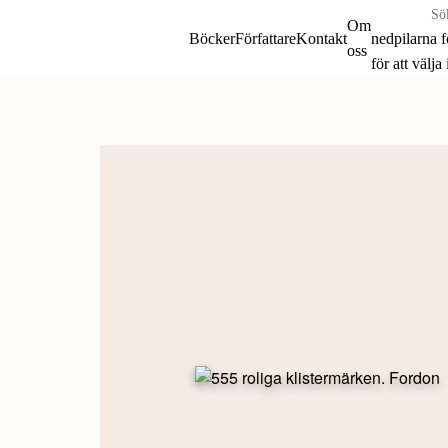
Sök
Om
böcker
Böcker
Författare
Kontakt
nedpilarna 
oss
&
för att välja
författare
Skip
efter:
to
content