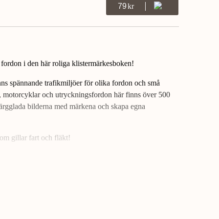
79
Kr
fordon i den här roliga klistermärkesboken!
nns spännande trafikmiljöer för olika fordon och små
er, motorcyklar och utryckningsfordon här finns över 500
 färgglada bilderna med märkena och skapa egna
m gillar fart och fläkt!