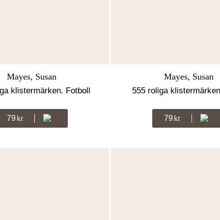
Mayes, Susan
Mayes, Susan
iga klistermärken. Fotboll
555 roliga klistermärken
79
Kr
79
Kr