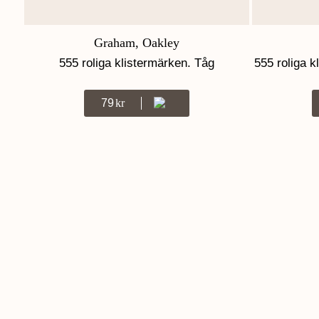
Graham, Oakley
555 roliga klistermärken. Tåg
555 roliga k
79
Kr