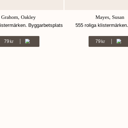
Grahom, Oakley
Mayes, Susan
listermärken. Byggarbetsplats
555 roliga klistermärken.
79
Kr
79
Kr