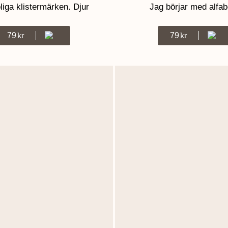
liga klistermärken. Djur
Jag börjar med alfab
79
Kr
79
Kr